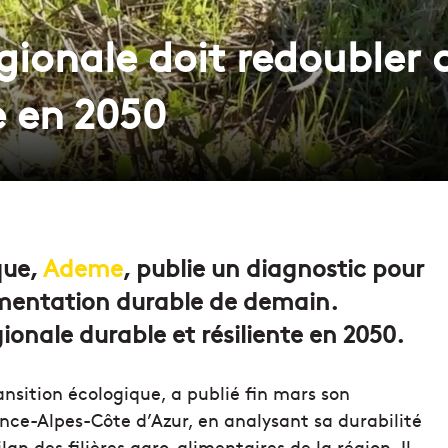
égionale doit redoubler 
e en 2050
que,
Ademe
, publie un diagnostic pour
imentation durable de demain.
gionale durable et résiliente en 2050.
nsition écologique, a publié fin mars son
nce-Alpes-Côte d’Azur, en analysant sa durabilité
ilan des filières agro-alimentaires de la région. Il