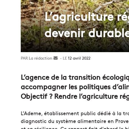
L’agriculture r
devenir durabl
La rédaction
Envoyer
12 avril 2022
un
courriel
L’agence de la transition écologi
accompagner les politiques d’al
Objectif ? Rendre l’agriculture ré
L’Ademe, établissement public dédié à la tra
diagnostic du système alimentaire en Prove
et sa résilience. Ce rapport fait d’abord le b