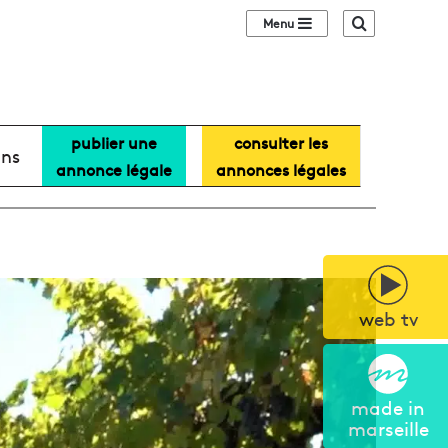
Sidebar (barre lat
Recherche
publier une
consulter les
ans
annonce légale
annonces légales
web tv
made in
marseille