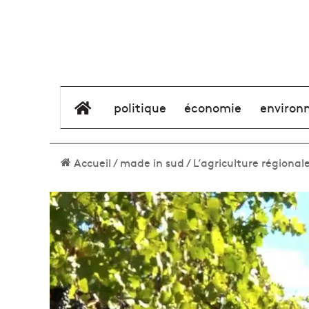
élément de menu
politique
économie
environ
Accueil
/
made in sud
/
L’agriculture régional