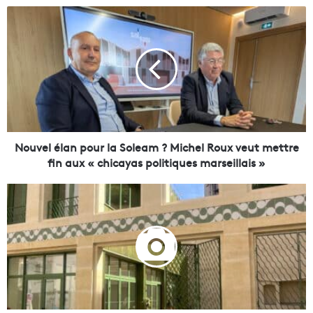
N
o
u
v
e
l
é
l
a
n
Nouvel élan pour la Soleam ? Michel Roux veut mettre
p
fin aux « chicayas politiques marseillais »
o
u
R
r
u
l
e
a
d
S
'
o
A
l
u
e
b
a
a