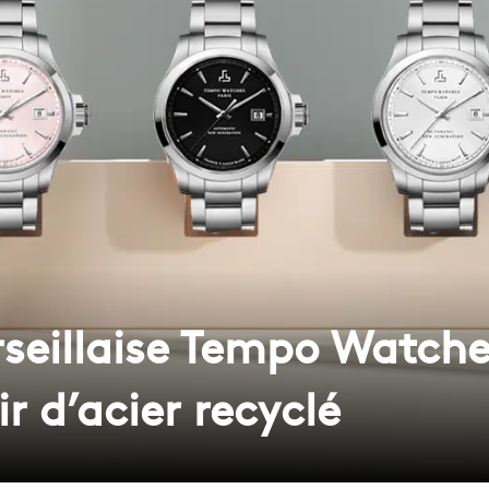
eillaise Tempo Watche
r d’acier recyclé