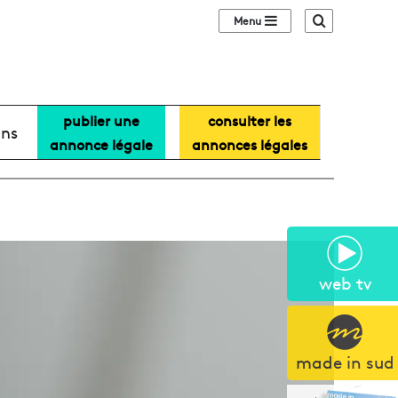
Sidebar (barre lat
Recherche
publier une
consulter les
ans
annonce légale
annonces légales
web tv
made in sud