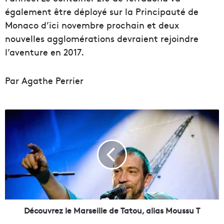
également être déployé sur la Principauté de
Monaco d’ici novembre prochain et deux
nouvelles agglomérations devraient rejoindre
l’aventure en 2017.
Par Agathe Perrier
D
é
c
o
u
v
r
e
z
l
Découvrez le Marseille de Tatou, alias Moussu T
e