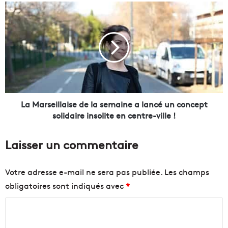
M
L
a
a
r
M
s
a
e
r
i
s
l
e
l
i
e
l
d
l
La Marseillaise de la semaine a lancé un concept
e
a
solidaire insolite en centre-ville !
T
i
a
s
Laisser un commentaire
t
e
o
d
u
e
Votre adresse e-mail ne sera pas publiée.
Les champs
,
l
obligatoires sont indiqués avec
*
a
a
l
s
C
i
e
a
m
o