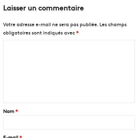
Laisser un commentaire
Votre adresse e-mail ne sera pas publiée.
Les champs
obligatoires sont indiqués avec
*
C
o
m
m
e
n
t
a
Nom
*
i
r
e
E-mail
*