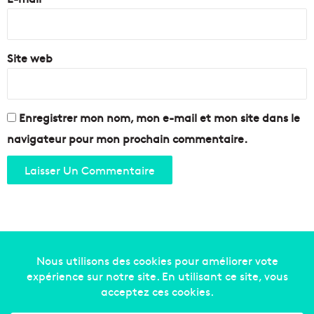
*
Site web
Enregistrer mon nom, mon e-mail et mon site dans le
navigateur pour mon prochain commentaire.
Copyright © 2014-2022
Made in Marseille
. Tous droits
réservés -
mentions légales
-
nous contacter
-
qui