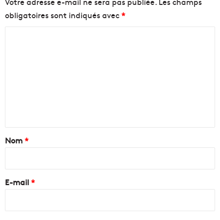
Votre adresse e-mail ne sera pas publiée.
Les champs
obligatoires sont indiqués avec
*
C
o
m
m
e
n
t
a
Nom
*
i
r
e
E-mail
*
*