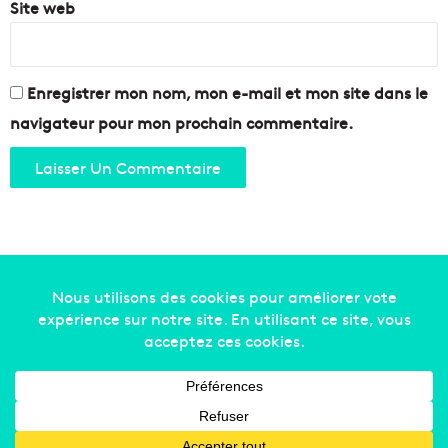
Site web
Enregistrer mon nom, mon e-mail et mon site dans le
navigateur pour mon prochain commentaire.
Copyright © 2014-2022
Made in Marseille
. Tous droits
réservés -
mentions légales
-
nous contacter
-
qui
sommes-nous
-
annonceurs
Facebook
X
Linkedin
YouTube
Instagram
RSS