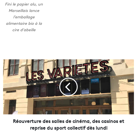
Fini le papier alu, un
Marseillais lance
l’emballage
alimentaire bio à la
cire d’abeille
R
é
o
u
v
e
r
t
u
r
Réouverture des salles de cinéma, des casinos et
e
reprise du sport collectif dès lundi
d