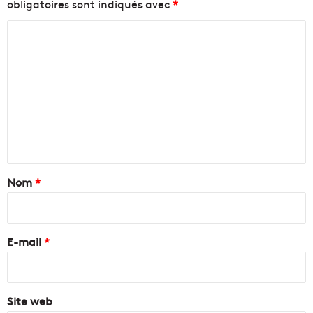
obligatoires sont indiqués avec
*
C
o
m
m
e
n
t
a
Nom
*
i
r
e
E-mail
*
*
Site web