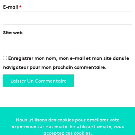
e
M
e
p
E-mail
*
a
h
i
*
e
r
r
i
d
Site web
e
d
u
1
3
Enregistrer mon nom, mon e-mail et mon site dans le
-
navigateur pour mon prochain commentaire.
1
4
)
Copyright © 2014-2022
Made in Marseille
. Tous droits
réservés -
mentions légales
-
nous contacter
-
qui