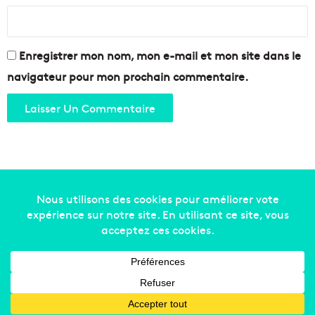
l
e
b
o
Enregistrer mon nom, mon e-mail et mon site dans le
u
navigateur pour mon prochain commentaire.
t
i
q
u
e
à
A
i
x
Copyright © 2014-2022
Made in Marseille
. Tous droits
réservés -
mentions légales
-
nous contacter
-
qui
sommes-nous
-
annonceurs
Facebook
X
Linkedin
YouTube
Instagram
RSS