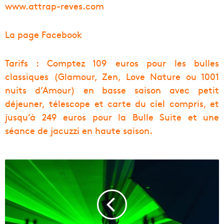
www.attrap-reves.com
La page Facebook
Tarifs : Comptez 109 euros pour les bulles
classiques (Glamour, Zen, Love Nature ou 1001
nuits d’Amour) en basse saison avec petit
déjeuner, télescope et carte du ciel compris, et
jusqu’à 249 euros pour la Bulle Suite et une
séance de jacuzzi en haute saison.
[
D
i
e
N
a