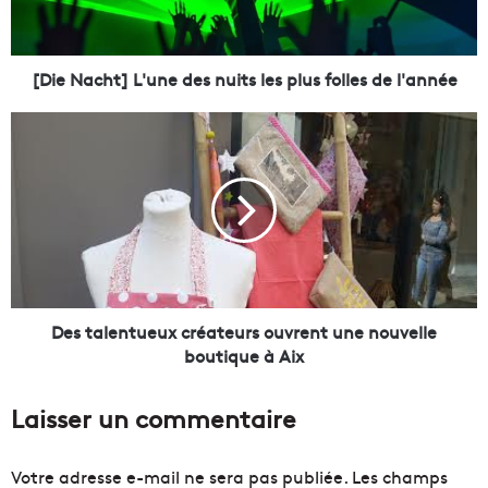
c
h
t
]
[Die Nacht] L'une des nuits les plus folles de l'année
L
'
D
u
e
n
s
e
t
d
a
e
l
s
e
n
n
u
t
i
u
Des talentueux créateurs ouvrent une nouvelle
t
e
boutique à Aix
s
u
l
x
Laisser un commentaire
e
c
s
r
p
é
Votre adresse e-mail ne sera pas publiée.
Les champs
l