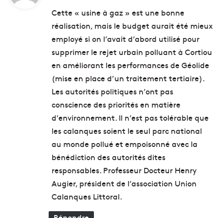
t
u
n
Cette « usine à gaz » est une bonne
i
o
réalisation, mais le budget aurait été mieux
t
c
:
employé si on l’avait d’abord utilisé pour
t
h
e
a
supprimer le rejet urbain polluant à Cortiou
n
n
en améliorant les performances de Géolide
t
t
(mise en place d’un traitement tertiaire).
l
e
e
Les autorités politiques n’ont pas
n
D
t
conscience des priorités en matière
o
l
d’environnement. Il n’est pas tolérable que
c
e
les calanques soient le seul parc national
k
s
d
q
au monde pollué et empoisonné avec la
e
u
bénédiction des autorités dites
s
a
responsables. Professeur Docteur Henry
S
r
u
Augier, président de l’association Union
t
d
i
Calanques Littoral.
s
e
r
Répondre