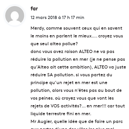
l
i
far
d
p
i
12 mars 2018 à 17 h 17 min
"
t
C
Merdy, comme souvent ceux qui en savent
h
le moins en parlent le mieux…. croyez vous
e
:
que seul alteo pollue?
z
n
donc vous avez raison ALTEO ne va pas
o
réduire la pollution en mer (je ne pense pas
u
qu’Alteo ait cette ambition), ALTEO va juste
s
"
réduire SA pollution. si vous partez du
principe qu’un rejet en mer est une
pollution, alors vous n’êtes pas au bout de
vos peines. où croyez vous que vont les
rejets de VOS activités?… en mer!!! car tout
liquide terrestre fini en mer.
Mr Augier, quelle idée que de faire un parc
aux portes d’une des villes les plus mal