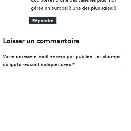
gérée en europe!!! une des plus sales!!!
Répondre
Laisser un commentaire
Votre adresse e-mail ne sera pas publiée.
Les champs
obligatoires sont indiqués avec
*
C
o
m
m
e
n
t