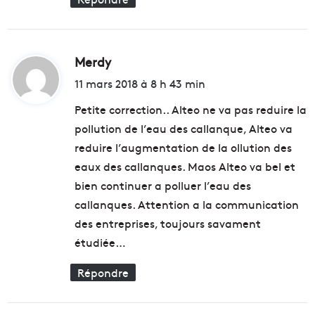
s
d
e
M
Merdy
d
a
i
r
11 mars 2018 à 8 h 43 min
s
t
Petite correction.. Alteo ne va pas reduire la
e
i
pollution de l’eau des callanque, Alteo va
:
l
reduire l’augmentation de la ollution des
l
eaux des callanques. Maos Alteo va bel et
e
bien continuer a polluer l’eau des
a
v
callanques. Attention a la communication
e
des entreprises, toujours savament
c
étudiée…
l
e
Répondre
u
r
c