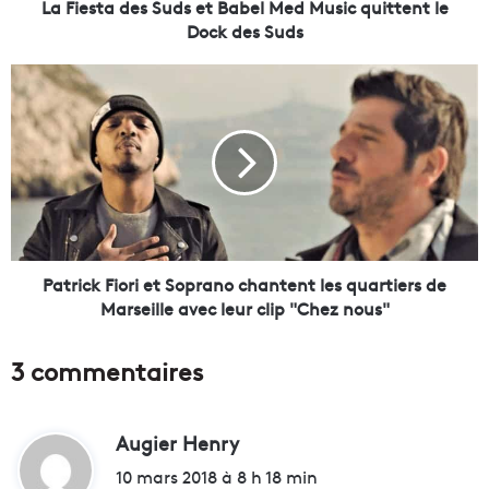
e
La Fiesta des Suds et Babel Med Music quittent le
s
Dock des Suds
S
u
P
d
a
s
t
e
r
t
i
B
c
a
k
b
F
e
i
l
o
Patrick Fiori et Soprano chantent les quartiers de
M
r
Marseille avec leur clip "Chez nous"
e
i
d
e
3 commentaires
M
t
u
S
s
o
i
Augier Henry
d
p
c
r
i
10 mars 2018 à 8 h 18 min
q
a