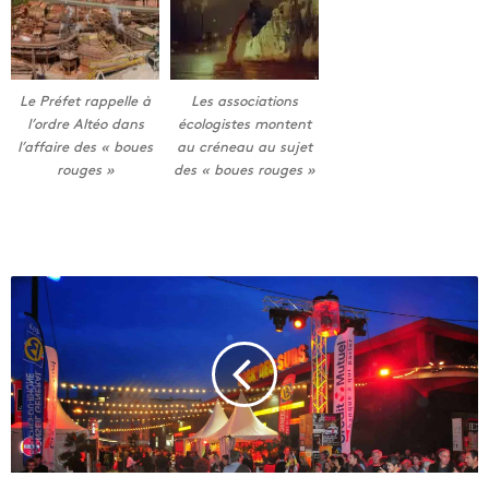
Le Préfet rappelle à
Les associations
l’ordre Altéo dans
écologistes montent
l’affaire des « boues
au créneau au sujet
rouges »
des « boues rouges »
L
a
F
i
e
s
t
a
d