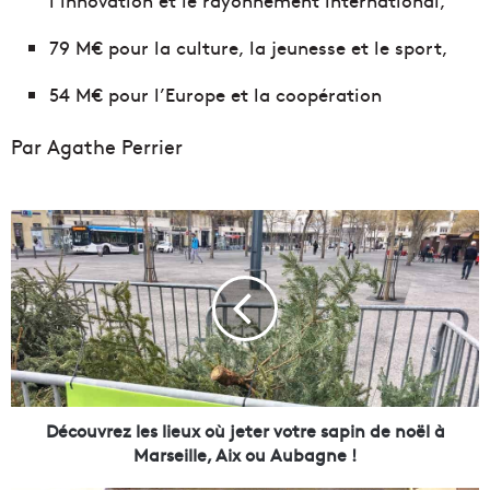
79 M€ pour la culture, la jeunesse et le sport,
54 M€ pour l’Europe et la coopération
Par Agathe Perrier
D
é
c
o
u
v
r
e
z
l
Découvrez les lieux où jeter votre sapin de noël à
e
Marseille, Aix ou Aubagne !
s