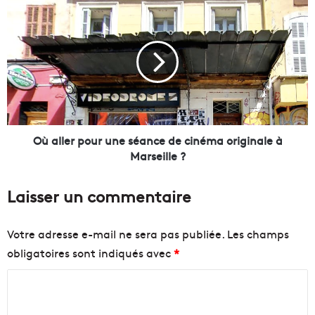
l
O
i
ù
e
a
u
l
x
l
o
e
ù
r
j
p
e
o
t
u
Où aller pour une séance de cinéma originale à
e
r
Marseille ?
r
u
v
n
Laisser un commentaire
o
e
t
s
r
é
Votre adresse e-mail ne sera pas publiée.
Les champs
e
a
obligatoires sont indiqués avec
*
s
n
a
c
C
p
e
i
d
o
n