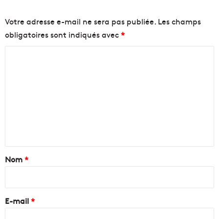
Votre adresse e-mail ne sera pas publiée.
Les champs
obligatoires sont indiqués avec
*
C
o
m
m
e
n
t
a
Nom
*
i
r
e
E-mail
*
*