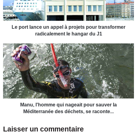
t
l
a
n
c
Le port lance un appel à projets pour transformer
e
radicalement le hangar du J1
u
n
M
a
a
p
n
p
u
e
,
l
l
à
'
p
h
r
o
o
m
Manu, l'homme qui nageait pour sauver la
j
m
Méditerranée des déchets, se raconte...
e
e
t
q
Laisser un commentaire
s
u
p
i