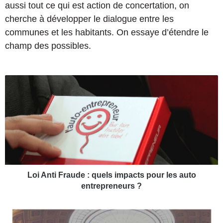
aussi tout ce qui est action de concertation, on
cherche à développer le dialogue entre les
communes et les habitants. On essaye d’étendre le
champ des possibles.
L
o
i
A
n
t
i
F
r
a
Loi Anti Fraude : quels impacts pour les auto
u
entrepreneurs ?
d
e
#
:
L