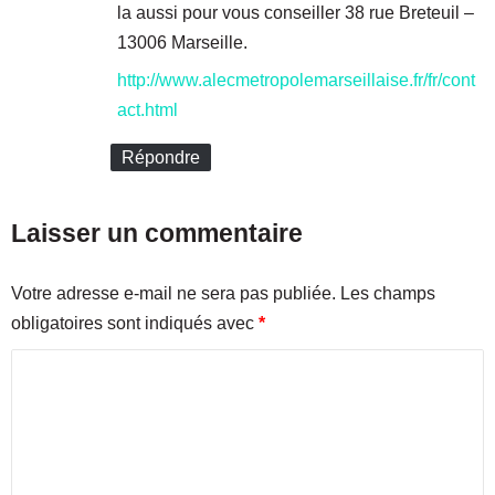
t
s
la aussi pour vous conseiller 38 rue Breteuil –
o
u
13006 Marseille.
e
l
n
t
http://www.alecmetropolemarseillaise.fr/fr/cont
t
a
act.html
r
t
e
s
Répondre
p
à
r
M
e
a
Laisser un commentaire
n
r
e
s
u
e
Votre adresse e-mail ne sera pas publiée.
Les champs
r
i
obligatoires sont indiqués avec
*
s
l
l
C
?
e
e
o
t
m
d
m
a
n