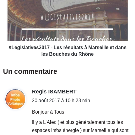
q
e
u
g
e
i
l
s
s
l
i
a
m
t
p
i
#Legislatives2017 - Les résultats à Marseille et dans
a
v
les Bouches du Rhône
c
e
t
s
Un commentaire
s
2
p
0
o
1
u
d
Regis ISAMBERT
7
r
-
i
20 août 2017 à 10 h 28 min
l
L
t
e
e
Bonjour à Tous
s
s
Il y a L’Alec ( et plus généralement tous les
a
r
:
u
é
espaces infos énergie ) sur Marseille qui sont