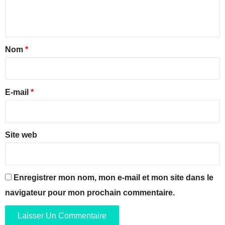
e
s
n
l
e
t
s
a
Nom
*
B
o
i
u
r
c
e
E-mail
*
h
e
*
s
d
u
Site web
R
h
ô
n
Enregistrer mon nom, mon e-mail et mon site dans le
e
navigateur pour mon prochain commentaire.