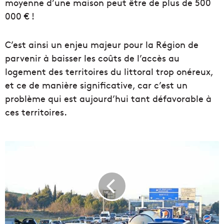
moyenne d’une maison peut être de plus de 500
000 € !
C’est ainsi un enjeu majeur pour la Région de
parvenir à baisser les coûts de l’accès au
logement des territoires du littoral trop onéreux,
et ce de manière significative, car c’est un
problème qui est aujourd’hui tant défavorable à
ces territoires.
B
i
e
n
t
ô
t
d