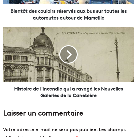
e
s
Bientôt des couloirs réservés aux bus sur toutes les
c
autoroutes autour de Marseille
o
u
H
l
i
o
s
i
t
r
o
s
i
r
r
é
e
s
d
e
e
Histoire de l'incendie qui a ravagé les Nouvelles
r
l
Galeries de la Canebière
v
'
é
i
Laisser un commentaire
s
n
a
c
u
e
Votre adresse e-mail ne sera pas publiée.
Les champs
x
n