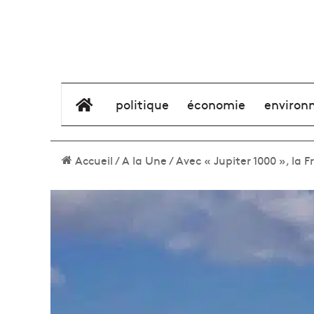
élément de menu
politique
économie
environ
Accueil
/
A la Une
/
Avec « Jupiter 1000 », la 