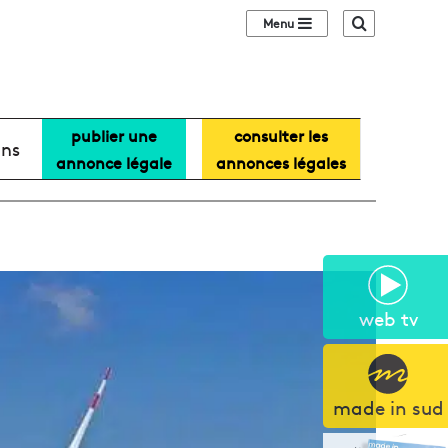
Sidebar (barre lat
Recherche
publier une
consulter les
ans
annonce légale
annonces légales
web tv
made in sud