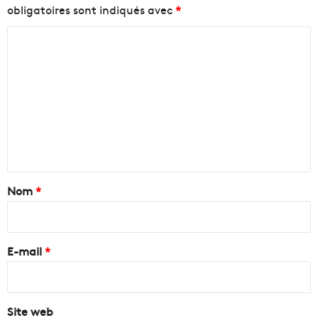
obligatoires sont indiqués avec
*
p
-
a
M
C
t
a
r
r
o
i
t
m
m
i
m
o
n
i
e
e
n
V
n
e
a
m
s
t
o
s
a
Nom
*
n
a
d
l
i
i
,
r
a
c
e
l
E-mail
*
a
d
n
*
e
d
l
i
'
Site web
d