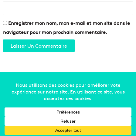
U
a
N
t
E
e
S
à
Enregistrer mon nom, mon e-mail et mon site dans le
C
l
navigateur pour mon prochain commentaire.
O
a
?
t
ê
t
e
d
e
l
a
Copyright © 2014-2022
Made in Marseille
. Tous droits
m
é
réservés -
mentions légales
-
nous contacter
-
qui
t
sommes-nous
-
annonceurs
r
o
Facebook
X
Linkedin
YouTube
Instagram
RSS
p
o