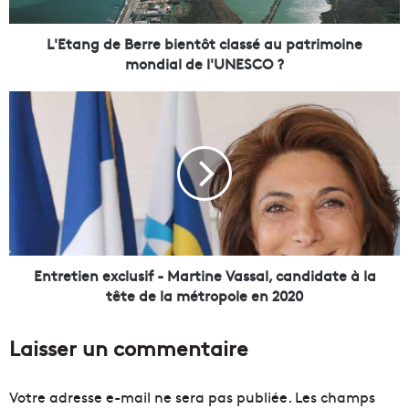
d
e
B
L'Etang de Berre bientôt classé au patrimoine
e
mondial de l'UNESCO ?
r
r
E
e
n
b
t
i
r
e
e
n
t
t
i
ô
e
t
n
c
e
Entretien exclusif - Martine Vassal, candidate à la
l
x
tête de la métropole en 2020
a
c
s
l
Laisser un commentaire
s
u
é
s
a
i
Votre adresse e-mail ne sera pas publiée.
Les champs
u
f