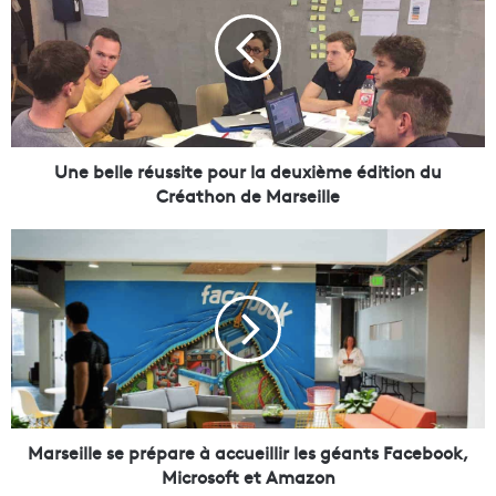
e
b
e
l
l
e
r
é
Une belle réussite pour la deuxième édition du
u
Créathon de Marseille
s
s
M
i
a
t
r
e
s
p
e
o
i
u
l
r
l
l
e
a
s
Marseille se prépare à accueillir les géants Facebook,
d
e
Microsoft et Amazon
e