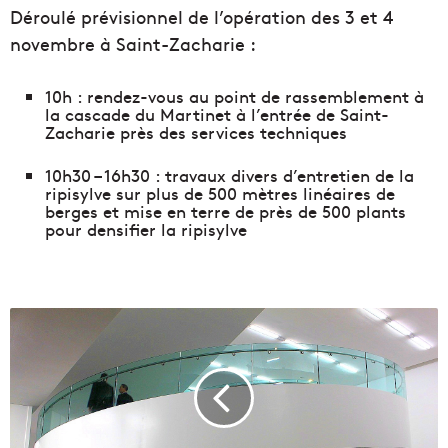
Déroulé prévisionnel de l’opération des 3 et 4
novembre à Saint-Zacharie :
10h : rendez-vous au point de rassemblement à
la cascade du Martinet à l’entrée de Saint-
Zacharie près des services techniques
10h30 – 16h30 : travaux divers d’entretien de la
ripisylve sur plus de 500 mètres linéaires de
berges et mise en terre de près de 500 plants
pour densifier la ripisylve
C
'
e
s
t
q
u