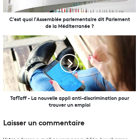
o
i
l
C'est quoi l'Assemblée parlementaire dit Parlement
'
de la Méditerranée ?
A
s
T
s
a
e
f
m
T
b
a
l
f
é
f
e
-
p
L
a
a
TafTaff - La nouvelle appli anti-discrimination pour
r
n
trouver un emploi
l
o
e
u
Laisser un commentaire
m
v
e
e
n
l