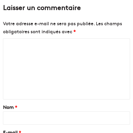
Laisser un commentaire
Votre adresse e-mail ne sera pas publiée.
Les champs
obligatoires sont indiqués avec
*
C
o
m
m
e
n
t
a
Nom
*
i
r
e
E-mail
*