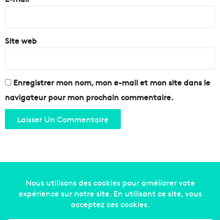
*
Site web
Enregistrer mon nom, mon e-mail et mon site dans le
navigateur pour mon prochain commentaire.
Copyright © 2014-2022
Made in Marseille
. Tous droits
réservés -
mentions légales
-
nous contacter
-
qui