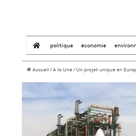
élément de menu
politique
économie
environ
Accueil
/
A la Une
/
Un projet unique en Europ