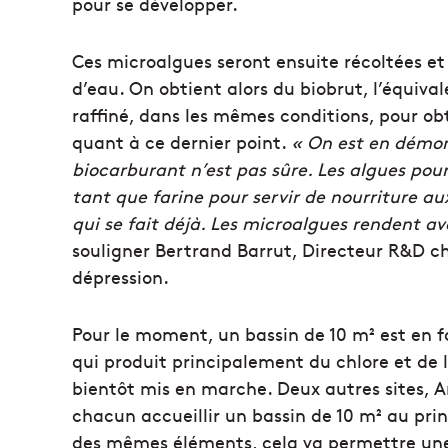
pour se développer.
Ces microalgues seront ensuite récoltées e
d’eau. On obtient alors du biobrut, l’équiva
raffiné, dans les mêmes conditions, pour obt
quant à ce dernier point.
« On est en démon
biocarburant n’est pas sûre. Les algues pou
tant que farine pour servir de nourriture a
qui se fait déjà. Les microalgues rendent av
souligner Bertrand Barrut, Directeur R&D ch
dépression.
Pour le moment, un bassin de 10 m² est en 
qui produit principalement du chlore et de l
bientôt mis en marche. Deux autres sites, 
chacun accueillir un bassin de 10 m² au pri
des mêmes éléments, cela va permettre un