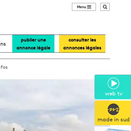
Sidebar (barre lat
Recherche
publier une
consulter les
ans
annonce légale
annonces légales
 Fos
web tv
made in sud