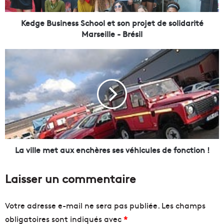
s
i
n
Kedge Business School et son projet de solidarité
e
Marseille - Brésil
s
s
L
S
a
c
v
h
i
o
l
o
l
l
e
e
m
t
e
s
t
La ville met aux enchères ses véhicules de fonction !
o
a
n
u
Laisser un commentaire
p
x
r
e
o
n
Votre adresse e-mail ne sera pas publiée.
Les champs
j
c
obligatoires sont indiqués avec
*
e
h