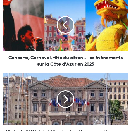
C
o
n
c
e
r
t
s
,
C
Concerts, Carnaval, fête du citron... les événements
a
sur la Côte d'Azur en 2023
r
n
V
a
i
v
s
a
i
l
t
,
e
f
d
ê
e
t
l
e