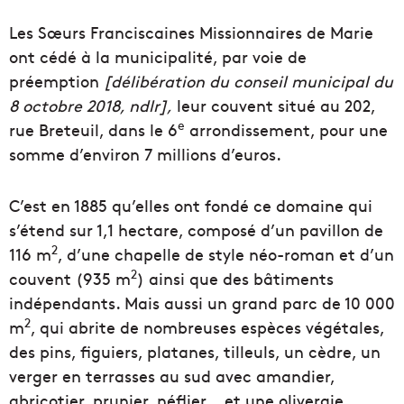
Les Sœurs Franciscaines Missionnaires de Marie
ont cédé à la municipalité, par voie de
préemption
[délibération du conseil municipal du
8 octobre 2018, ndlr],
leur couvent situé au 202,
e
rue Breteuil, dans le 6
arrondissement, pour une
somme d’environ 7 millions d’euros.
C’est en 1885 qu’elles ont fondé ce domaine qui
s’étend sur 1,1 hectare, composé d’un pavillon de
2
116 m
, d’une chapelle de style néo-roman et d’un
2
couvent (935 m
) ainsi que des bâtiments
indépendants. Mais aussi un grand parc de 10 000
2
m
, qui abrite de nombreuses espèces végétales,
des pins, figuiers, platanes, tilleuls, un cèdre, un
verger en terrasses au sud avec amandier,
abricotier, prunier, néflier… et une oliveraie.