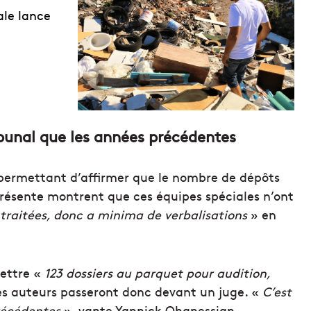
ale lance
bunal que les années précédentes
 permettant d’affirmer que le nombre de dépôts
 présente montrent que ces équipes spéciales n’ont
 traitées, donc a minima de verbalisations
» en
mettre «
123 dossiers au parquet pour audition,
es auteurs passeront donc devant un juge. «
C’est
récédentes
», vante Yannick Ohanessian.