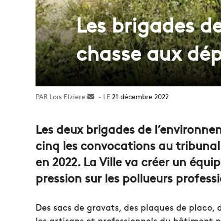
Les brigades de
chasse aux dé
Loïs Elziere
Envoyer
21 décembre 2022
un
courriel
Les deux brigades de l’environnem
cinq les convocations au tribuna
en 2022. La Ville va créer un équ
pression sur les pollueurs profess
Des sacs de gravats, des plaques de placo, d
les artisans et professionnels du bâtiment 