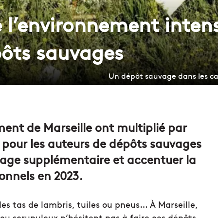
 l’environnement intens
pôts sauvages
Un dépôt sauvage dans les ca
ent de Marseille ont multiplié par
l pour les auteurs de dépôts sauvages
ipage supplémentaire et accentuer la
ionnels en 2023.
es tas de lambris, tuiles ou pneus… À Marseille,
peu scrupuleux n’hésitent pas à faire ces dépôts