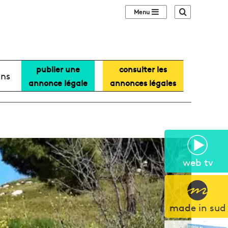
Sidebar (barre lat
Recherche
publier une
consulter les
ans
annonce légale
annonces légales
web tv
made in sud