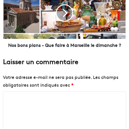
t
s
i
b
o
o
n
n
s
s
d
p
e
l
P
a
Nos bons plans - Que faire à Marseille le dimanche ?
a
n
c
s
Laisser un commentaire
a
-
l
Q
a
u
Votre adresse e-mail ne sera pas publiée.
Les champs
b
e
obligatoires sont indiqués avec
*
e
f
l
a
C
l
i
i
o
r
s
e
m
é
à
m
e
M
s
a