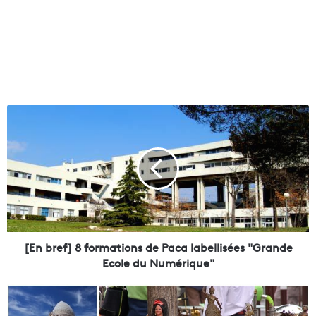
[
E
n
b
r
e
f
]
8
f
[En bref] 8 formations de Paca labellisées "Grande
o
Ecole du Numérique"
r
m
N
a
o