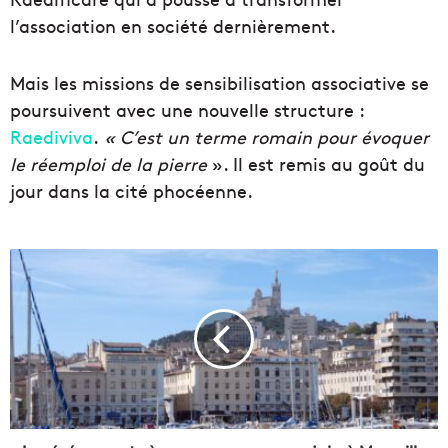
l’association en société dernièrement.
Mais les missions de sensibilisation associative se
poursuivent avec une nouvelle structure :
Raediviva
.
« C’est un terme romain pour évoquer
le réemploi de la pierre
». Il est remis au goût du
jour dans la cité phocéenne.
L
e
s
é
v
é
n
e
m