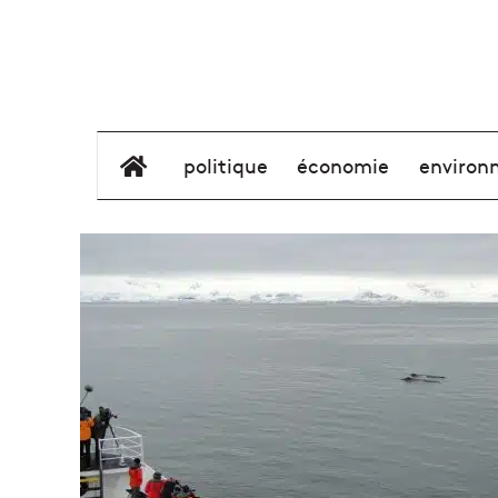
élément de menu
politique
économie
environ