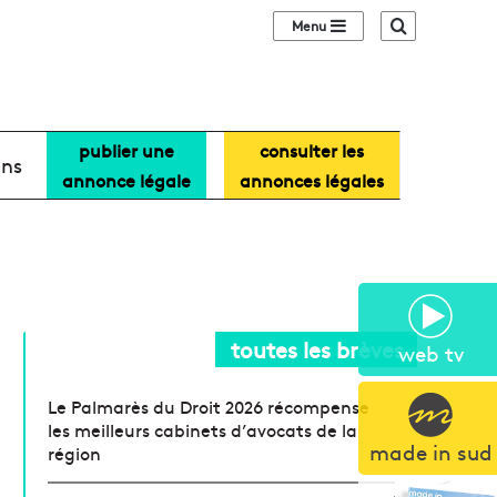
Sidebar (barre lat
Recherche
publier une
consulter les
ans
annonce légale
annonces légales
toutes les brèves
web tv
Le Palmarès du Droit 2026 récompense
les meilleurs cabinets d’avocats de la
made in sud
région