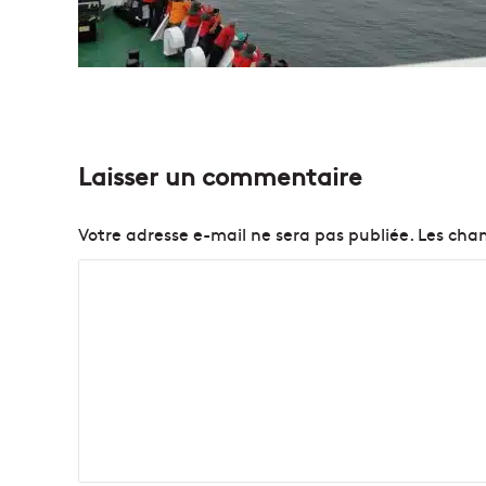
Laisser un commentaire
Votre adresse e-mail ne sera pas publiée.
Les cham
C
o
m
m
e
n
t