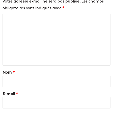
Votre adresse e-mail ne sera pas publiée.
Les champs
obligatoires sont indiqués avec
*
C
o
m
m
e
n
t
a
Nom
*
i
r
e
E-mail
*
*