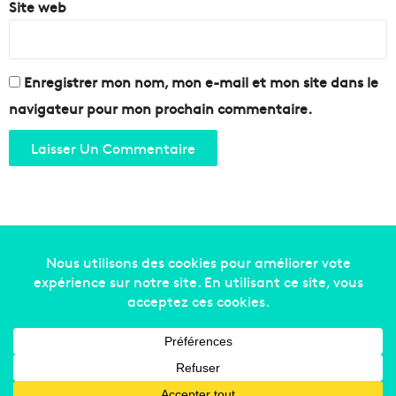
Site web
Enregistrer mon nom, mon e-mail et mon site dans le
navigateur pour mon prochain commentaire.
Copyright © 2014-2022
Made in Marseille
. Tous droits
réservés -
mentions légales
-
nous contacter
-
qui
sommes-nous
-
annonceurs
Facebook
X
Linkedin
YouTube
Instagram
RSS