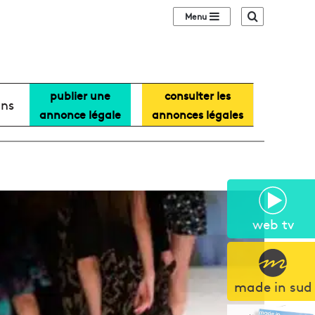
Sidebar (barre lat
Recherche
publier une
consulter les
ans
annonce légale
annonces légales
web tv
made in sud