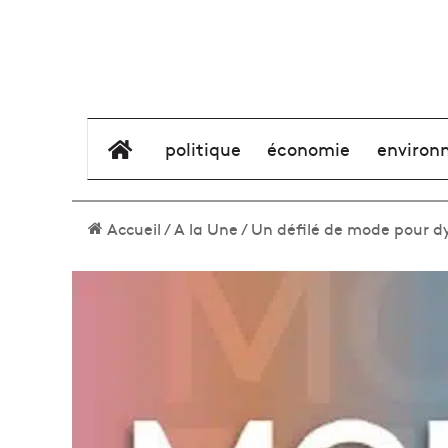
élément de menu
politique
économie
environ
Accueil
/
A la Une
/
Un défilé de mode pour dy