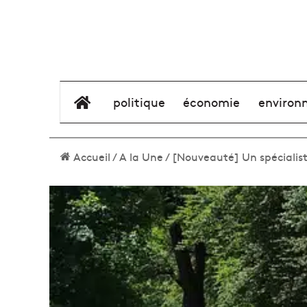
élément de menu
politique
économie
environ
Accueil
/
A la Une
/
[Nouveauté] Un spécialiste