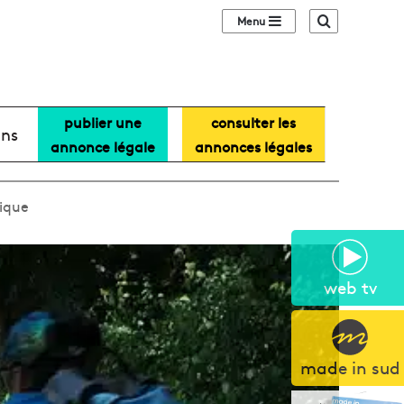
Sidebar (barre lat
Recherche
publier une
consulter les
ans
annonce légale
annonces légales
rique
web tv
made in sud