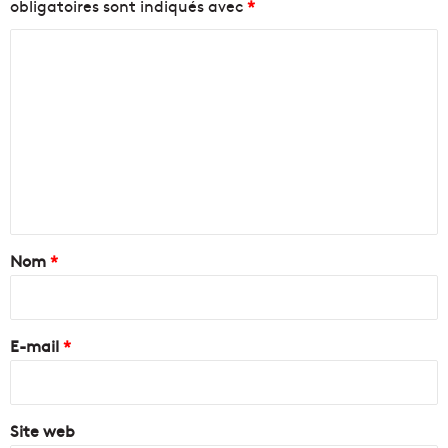
obligatoires sont indiqués avec
*
C
o
m
m
e
n
t
a
Nom
*
i
r
e
E-mail
*
*
Site web