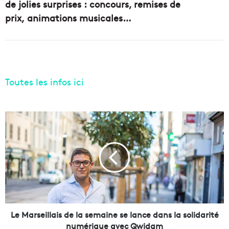
de jolies surprises : concours, remises de
prix, animations musicales…
Toutes les infos ici
L
e
M
a
r
s
e
i
l
l
Le Marseillais de la semaine se lance dans la solidarité
a
numérique avec Qwidam