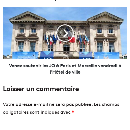
i
s
V
d
e
e
n
l
e
a
z
s
s
e
o
m
u
a
t
i
e
Venez soutenir les JO à Paris et Marseille vendredi à
n
n
l'Hôtel de ville
e
i
s
r
Laisser un commentaire
e
l
l
e
a
s
Votre adresse e-mail ne sera pas publiée.
Les champs
n
J
obligatoires sont indiqués avec
*
c
O
e
à
C
d
P