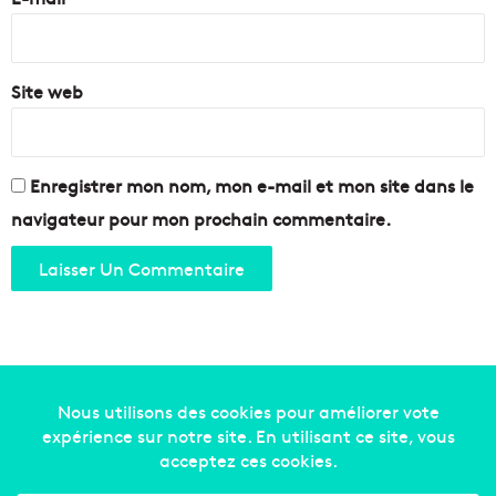
*
Site web
Enregistrer mon nom, mon e-mail et mon site dans le
navigateur pour mon prochain commentaire.
Copyright © 2014-2022
Made in Marseille
. Tous droits
réservés -
mentions légales
-
nous contacter
-
qui