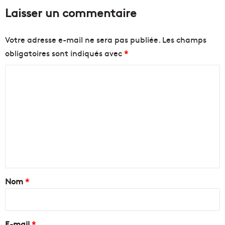
Laisser un commentaire
Votre adresse e-mail ne sera pas publiée.
Les champs
obligatoires sont indiqués avec
*
C
o
m
m
e
n
t
a
Nom
*
i
r
e
E-mail
*