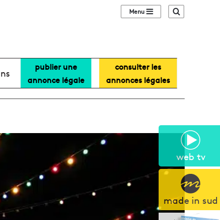
Sidebar (barre lat
Recherche
publier une
consulter les
ans
annonce légale
annonces légales
web tv
made in sud