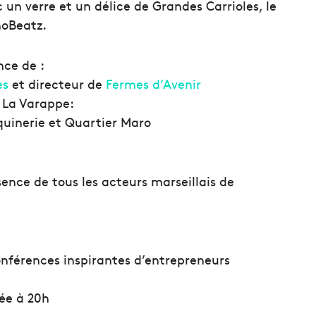
 un verre et un délice de Grandes Carrioles, le
noBeatz.
nce de :
es
et directeur de
Fermes d’Avenir
e La Varappe:
quinerie et Quartier Maro
ésence de tous les acteurs marseillais de
onférences inspirantes d’entrepreneurs
rée à 20h