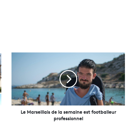
L
e
M
a
r
s
e
i
l
l
Le Marseillais de la semaine est footballeur
a
professionnel
i
s