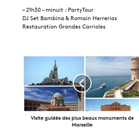
– 21h30 – minuit : PartyTour
DJ Set Bambina & Romain Herrerias
Restauration Grandes Carrioles
V
i
s
i
t
e
g
u
i
d
Visite guidée des plus beaux monuments de
é
Marseille
e
d