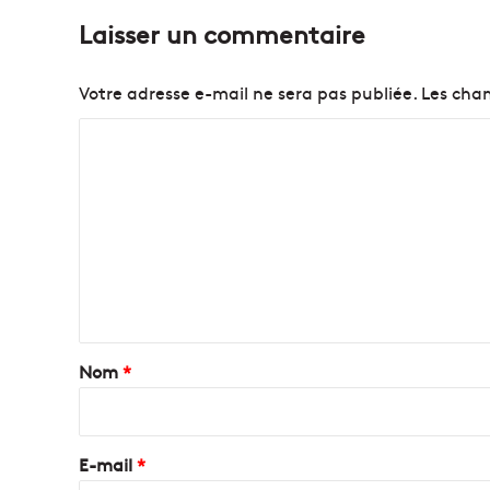
e
Laisser un commentaire
s
p
l
Votre adresse e-mail ne sera pas publiée.
Les cham
u
s
C
b
o
e
a
m
u
m
x
e
m
o
n
n
t
u
m
a
Nom
*
e
i
n
t
r
s
e
E-mail
*
d