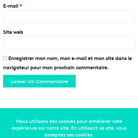
e
E-mail
*
*
Site web
Enregistrer mon nom, mon e-mail et mon site dans le
navigateur pour mon prochain commentaire.
Copyright © 2014-2022
Made in Marseille
. Tous droits
réservés -
mentions légales
-
nous contacter
-
qui