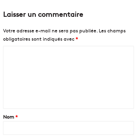
Laisser un commentaire
Votre adresse e-mail ne sera pas publiée.
Les champs
obligatoires sont indiqués avec
*
C
o
m
m
e
n
t
a
Nom
*
i
r