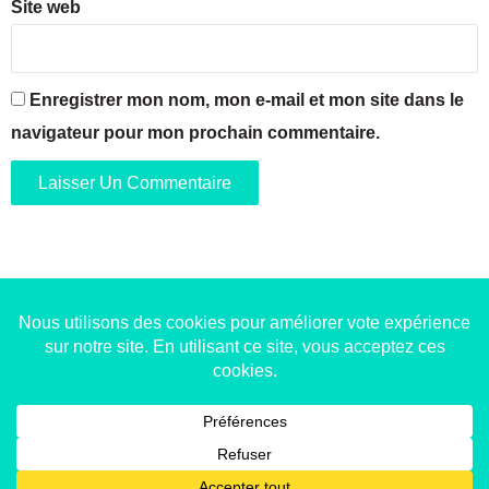
Site web
a
a
i
r
n
g
e
e
Enregistrer mon nom, mon e-mail et mon site dans le
!
navigateur pour mon prochain commentaire.
Copyright © 2014-2022
Made in Marseille
. Tous droits
réservés -
mentions légales
-
nous contacter
-
qui
sommes-nous
-
annonceurs
Facebook
X
Linkedin
YouTube
Instagram
RSS