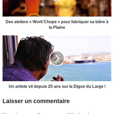
e
l
i
e
r
Des ateliers « Work’Chope » pour fabriquer sa bière à
s
la Plaine
«
W
U
o
n
r
a
k
r
’
t
C
i
h
s
o
t
p
e
e
v
Un artiste vit depuis 25 ans sur la Digue du Large !
»
i
p
t
Laisser un commentaire
o
d
u
e
r
p