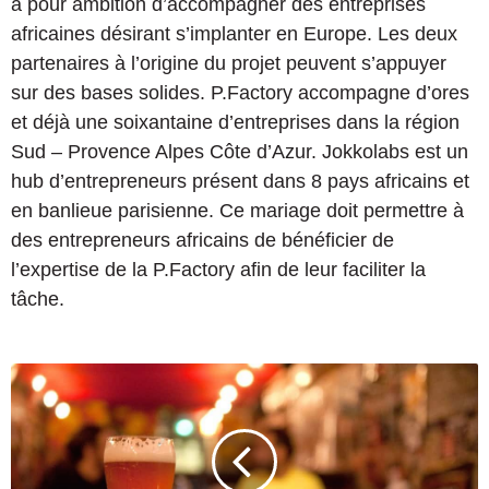
a pour ambition d’accompagner des entreprises
africaines désirant s’implanter en Europe. Les deux
partenaires à l’origine du projet peuvent s’appuyer
sur des bases solides. P.Factory accompagne d’ores
et déjà une soixantaine d’entreprises dans la région
Sud – Provence Alpes Côte d’Azur. Jokkolabs est un
hub d’entrepreneurs présent dans 8 pays africains et
en banlieue parisienne. Ce mariage doit permettre à
des entrepreneurs africains de bénéficier de
l’expertise de la P.Factory afin de leur faciliter la
tâche.
D
e
s
a
t