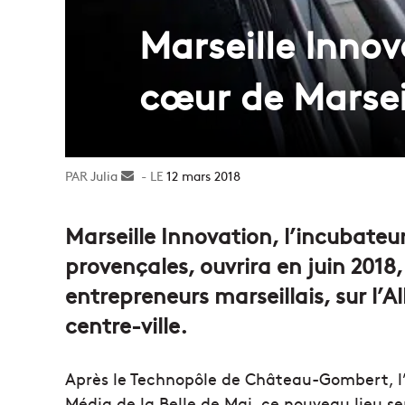
Marseille Innov
cœur de Marsei
Julia
Envoyer
12 mars 2018
un
courriel
Marseille Innovation, l’incubateur
provençales, ouvrira en juin 2018, 
entrepreneurs marseillais, sur l’
centre-ville.
Après le Technopôle de Château-Gombert, l’H
Média de la Belle de Mai, ce nouveau lieu s