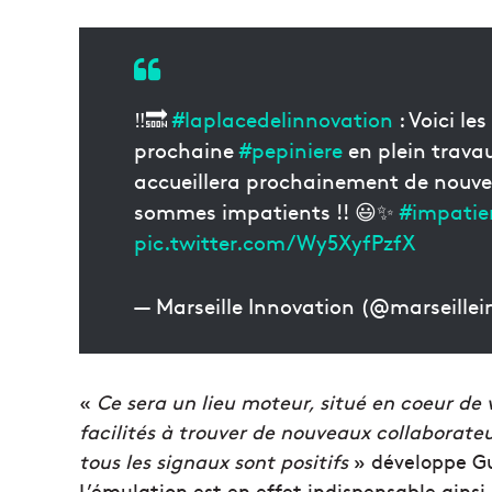
‼🔜
#laplacedelinnovation
: Voici le
prochaine
#pepiniere
en plein travaux
accueillera prochainement de nouvel
sommes impatients !! 😃✨
#impatie
pic.twitter.com/Wy5XyfPzfX
— Marseille Innovation (@marseille
«
Ce sera un lieu moteur, situé en coeur de
facilités à trouver de nouveaux collaborateur
tous les signaux sont positifs
» développe Gu
L’émulation est en effet indispensable ainsi