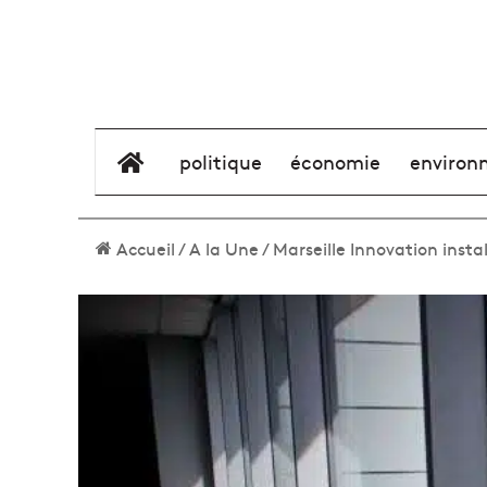
élément de menu
politique
économie
environ
Accueil
/
A la Une
/
Marseille Innovation insta