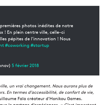
s premières photos inédites de notre
 ! En plein centre ville, celle-ci
les pépites de l’innovation ! Nous
nt
#coworking
#startup
innov)
5 février 2018
 ville, un vrai changement. Nous aurons plus de
s. En termes d’accessibilité, de confort de vie,
illaume Faïa créateur d’Honikou Games.
 que le partage d’expériences. «
C’est important