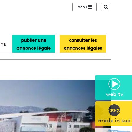
Sidebar (barre lat
Recherche
publier une
consulter les
ans
annonce légale
annonces légales
web tv
made in sud