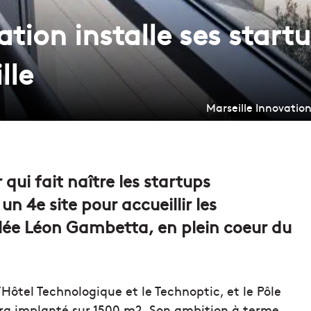
ation installe ses start
lle
Marseille Innovation
 qui fait naître les startups
un 4e site pour accueillir les
Allée Léon Gambetta, en plein coeur du
ôtel Technologique et le Technoptic, et le Pôle
era implanté sur 1500 m2. Son ambition à terme