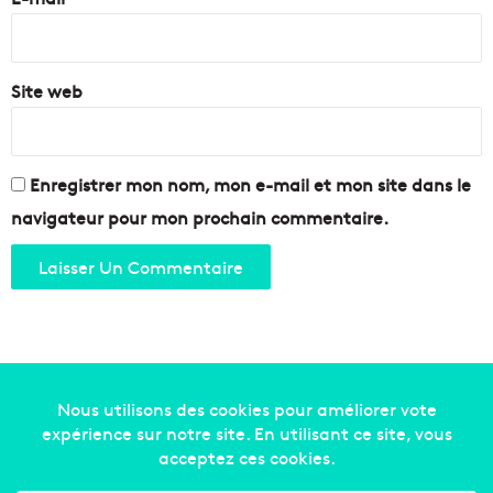
*
Site web
Enregistrer mon nom, mon e-mail et mon site dans le
navigateur pour mon prochain commentaire.
Copyright © 2014-2022
Made in Marseille
. Tous droits
réservés -
mentions légales
-
nous contacter
-
qui