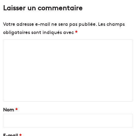
Laisser un commentaire
Votre adresse e-mail ne sera pas publiée.
Les champs
obligatoires sont indiqués avec
*
C
o
m
m
e
n
t
a
Nom
*
i
r
e
E-mail
*