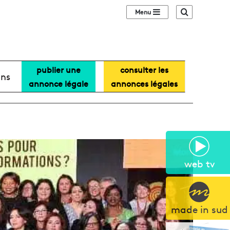
Sidebar (barre lat
Recherche
publier une
consulter les
ans
annonce légale
annonces légales
e
web tv
made in sud