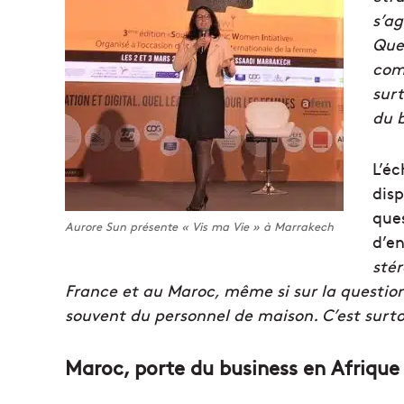
s’a
Que
comm
surt
du b
L’éc
disp
que
Aurore Sun présente « Vis ma Vie » à Marrakech
d’en
stér
France et au Maroc, même si sur la questio
souvent du personnel de maison. C’est surto
Maroc, porte du business en Afrique