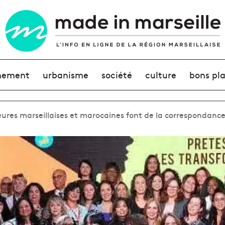
nement
urbanisme
société
culture
bons pl
neures marseillaises et marocaines font de la correspondanc