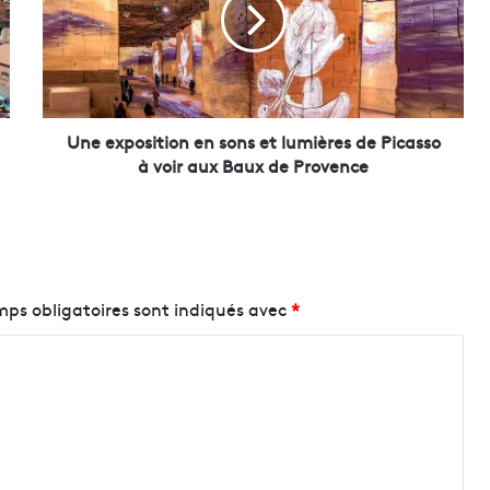
e
x
p
o
s
i
t
Une exposition en sons et lumières de Picasso
i
à voir aux Baux de Provence
o
n
e
n
s
o
ps obligatoires sont indiqués avec
*
n
s
e
t
l
u
m
i