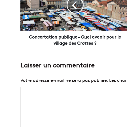
c
e
r
t
a
t
i
Concertation publique – Quel avenir pour le
o
village des Crottes ?
n
p
u
Laisser un commentaire
b
l
i
Votre adresse e-mail ne sera pas publiée.
Les cham
q
u
C
e
o
–
Q
m
u
m
e
e
l