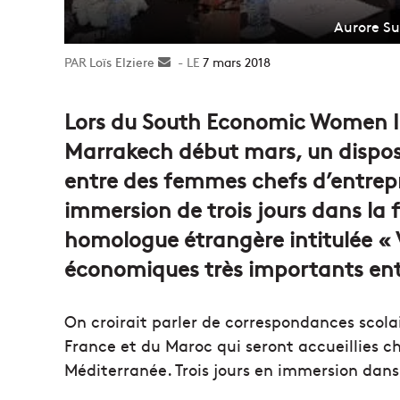
Aurore Su
Loïs Elziere
Envoyer
7 mars 2018
un
courriel
Lors du South Economic Women In
Marrakech début mars, un disposi
entre des femmes chefs d’entrepr
immersion de trois jours dans la f
homologue étrangère intitulée « V
économiques très importants entr
On croirait parler de correspondances scolai
France et du Maroc qui seront accueillies c
Méditerranée. Trois jours en immersion dans l