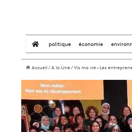
élément de menu
politique
économie
environ
Accueil
/
A la Une
/
Vis ma vie – Les entrepre