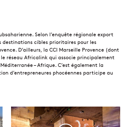
subsaharienne. Selon l’enquête régionale export
 destinations cibles prioritaires pour les
ovence. D’ailleurs, la CCI Marseille Provence (dont
le réseau Africalink qui associe principalement
 Méditerranée – Afrique. C’est également la
tion d’entrepreneures phocéennes participe au
U
n
e