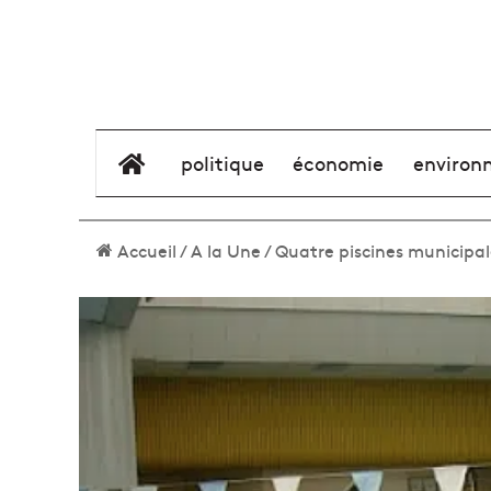
élément de menu
politique
économie
environ
Accueil
/
A la Une
/
Quatre piscines municipal