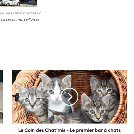
ée, des améliorations à
 piscines marseillaises
L
e
C
o
i
n
d
e
s
C
Le Coin des Chat’mis - Le premier bar à chats