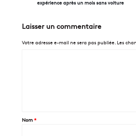
U
expérience après un mois sans voiture
n
M
a
Laisser un commentaire
r
s
e
Votre adresse e-mail ne sera pas publiée.
Les cham
i
l
C
l
o
a
i
m
s
m
r
e
a
c
n
o
t
n
t
a
Nom
*
e
i
s
o
r