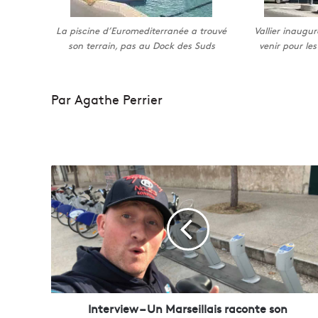
La piscine d’Euromediterranée a trouvé
Vallier inaugur
son terrain, pas au Dock des Suds
venir pour les
Par Agathe Perrier
I
n
t
e
r
v
i
e
w
–
Interview – Un Marseillais raconte son