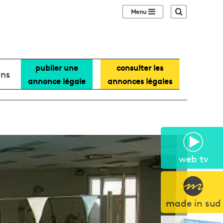
Sidebar (barre lat
Recherche
publier une
consulter les
ans
annonce légale
annonces légales
web tv
made in sud