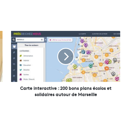
C
a
r
t
e
i
n
t
e
r
Carte interactive : 200 bons plans écolos et
a
solidaires autour de Marseille
c
t
i
v
e