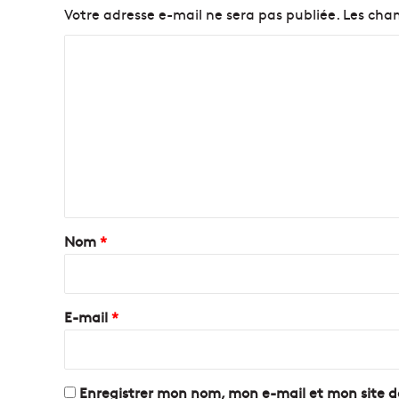
c
Votre adresse e-mail ne sera pas publiée.
Les cham
a
b
C
r
o
a
c
m
s
m
,
e
u
n
n
e
t
é
c
a
Nom
*
o
i
l
e
r
a
e
E-mail
*
l
*
t
e
r
Enregistrer mon nom, mon e-mail et mon site 