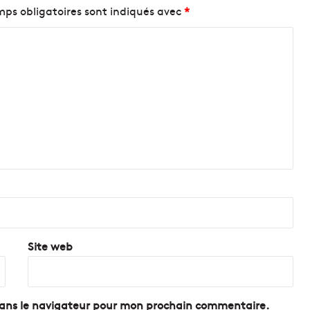
:
ps obligatoires sont indiqués avec
*
2
0
0
b
o
n
s
p
l
a
n
s
é
c
o
l
Site web
o
s
e
t
dans le navigateur pour mon prochain commentaire.