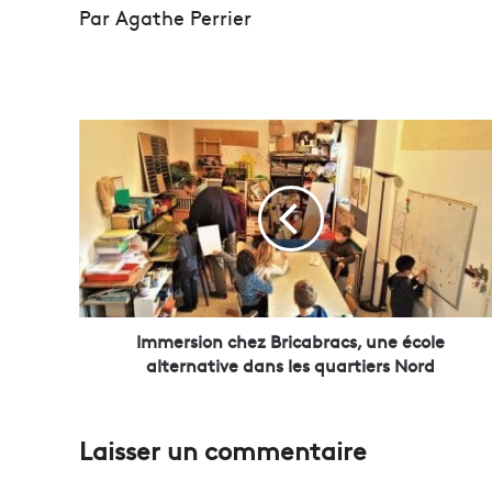
Par Agathe Perrier
I
m
m
e
r
s
i
o
n
c
Immersion chez Bricabracs, une école
h
alternative dans les quartiers Nord
e
z
B
Laisser un commentaire
r
i