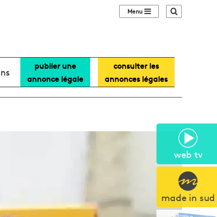
Sidebar (barre lat
Recherche
publier une
consulter les
ans
annonce légale
annonces légales
web tv
made in sud