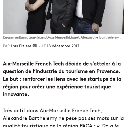
Delphine Bianchini-Manno, Fabien da Luz et Alexandre Barthelemy : la commission tourisme d'Aix-Marseille French Tech
Loïs Elziere
Envoyer
18 décembre 2017
un
courriel
Aix-Marseille French Tech décide de s’atteler à la
question de l’industrie du tourisme en Provence.
Le but : renforcer les liens avec les startups de la
région pour créer une expérience touristique
innovante.
Très actif dans Aix-Marseille French Tech,
Alexandre Barthelemy ne pèse pas ses mots sur la
qualité touristique de la région PACA : «
On a le