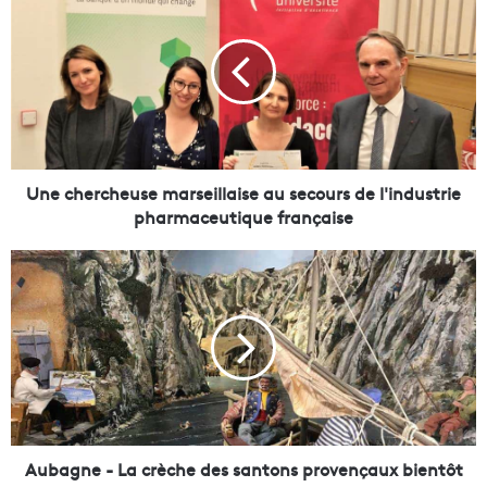
n
e
c
h
e
r
c
h
e
Une chercheuse marseillaise au secours de l'industrie
u
pharmaceutique française
s
e
A
m
u
a
b
r
a
s
g
e
n
i
e
l
-
l
L
a
a
Aubagne - La crèche des santons provençaux bientôt
i