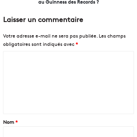
c
au Guinness des Records ?
s
r
e
è
Laisser un commentaire
a
c
u
h
s
e
Votre adresse e-mail ne sera pas publiée.
Les champs
e
d
obligatoires sont indiqués avec
*
c
e
o
s
C
u
s
r
a
o
s
n
m
d
t
m
e
o
l
n
e
'
s
n
i
p
n
r
t
d
o
a
Nom
*
u
v
s
e
i
t
n