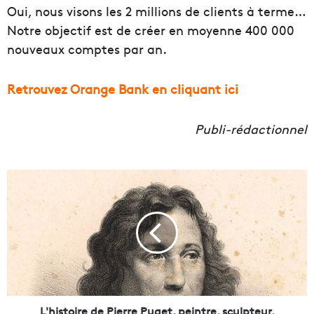
Oui, nous visons les 2 millions de clients à terme…
Notre objectif est de créer en moyenne 400 000
nouveaux comptes par an.
Retrouvez Orange Bank en cliquant ici
Publi-rédactionnel
L
'
h
i
s
t
o
i
r
e
L'histoire de Pierre Puget, peintre, sculpteur,