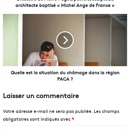
d
architecte baptisé « Michel Ange de France »
e
P
Q
i
u
e
e
r
l
r
l
e
e
P
e
u
s
g
t
e
l
Quelle est la situation du chômage dans la région
t
a
PACA ?
,
s
p
i
Laisser un commentaire
e
t
i
u
n
a
Votre adresse e-mail ne sera pas publiée.
Les champs
t
t
obligatoires sont indiqués avec
*
r
i
e
o