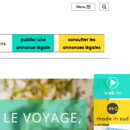
Sidebar (barre lat
Recherche
publier une
consulter les
ans
annonce légale
annonces légales
web tv
made in sud