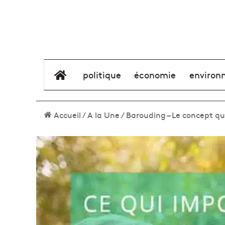
élément de menu
politique
économie
environ
Accueil
/
A la Une
/
Barouding – Le concept qu