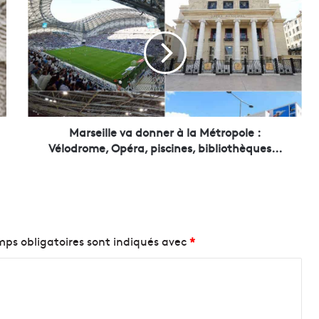
a
r
s
e
i
l
l
e
v
Marseille va donner à la Métropole :
a
Vélodrome, Opéra, piscines, bibliothèques...
d
o
n
n
e
r
ps obligatoires sont indiqués avec
*
à
l
a
M
é