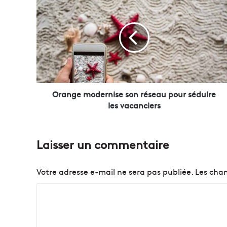
r
a
n
g
e
m
o
d
e
Orange modernise son réseau pour séduire
r
les vacanciers
n
i
s
Laisser un commentaire
e
s
o
Votre adresse e-mail ne sera pas publiée.
Les cham
n
r
C
é
o
s
e
m