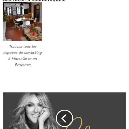
Trouvez tous les
espaces de coworking
à Marseille et en
Provence
G
a
g
n
e
z