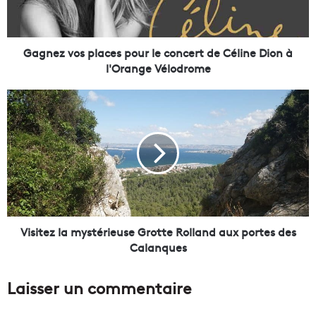
v
o
s
p
Gagnez vos places pour le concert de Céline Dion à
l
l'Orange Vélodrome
a
c
V
e
i
s
s
p
i
o
t
u
e
r
z
l
l
e
a
c
m
Visitez la mystérieuse Grotte Rolland aux portes des
o
y
Calanques
n
s
c
t
Laisser un commentaire
e
é
r
r