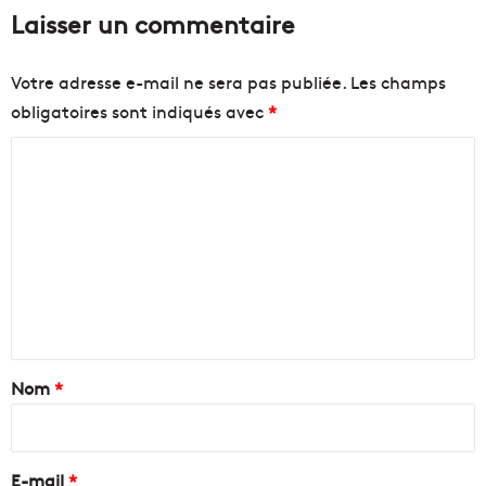
Laisser un commentaire
Votre adresse e-mail ne sera pas publiée.
Les champs
obligatoires sont indiqués avec
*
C
o
m
m
e
n
t
a
Nom
*
i
r
e
E-mail
*