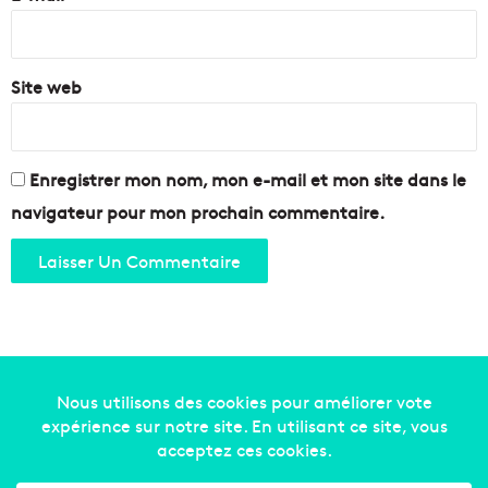
*
Site web
Enregistrer mon nom, mon e-mail et mon site dans le
navigateur pour mon prochain commentaire.
Copyright © 2014-2022
Made in Marseille
. Tous droits
réservés -
mentions légales
-
nous contacter
-
qui