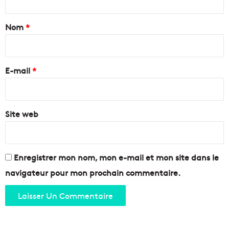
M
i
t
a
s
a
Nom
*
d
e
e
s
i
i
e
r
n
n
e
M
E-mail
*
f
a
i
*
r
n
s
r
e
Site web
a
i
s
l
s
l
e
e
m
Enregistrer mon nom, mon e-mail et mon site dans le
#
b
navigateur pour mon prochain commentaire.
1
l
2
é
e
s
d