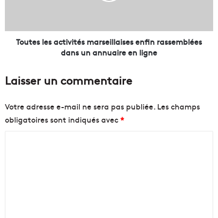
o
l
s
e
i
s
t
a
Toutes les activités marseillaises enfin rassemblées
i
c
dans un annuaire en ligne
v
t
e
i
Laisser un commentaire
e
v
t
i
i
t
Votre adresse e-mail ne sera pas publiée.
Les champs
n
é
obligatoires sont indiqués avec
*
s
s
o
m
C
l
a
i
r
o
t
s
m
e
e
m
1
i
0
l
e
0
l
n
%
a