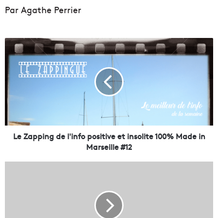
Par Agathe Perrier
L
e
Z
a
p
p
i
n
g
d
Le Zapping de l'info positive et insolite 100% Made in
e
Marseille #12
l
'
T
i
o
n
u
f
t
o
e
p
s