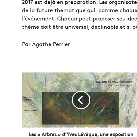
2017 est déjà en préparation. Les organisat
de la future thématique qui, comme chaque 
l’événement. Chacun peut proposer ses idées
thème doit être universel, déclinable et si p
Par Agathe Perrier
L
e
s
«
A
r
b
r
e
s
Les « Arbres » d’Yves Lévêque, une exposition