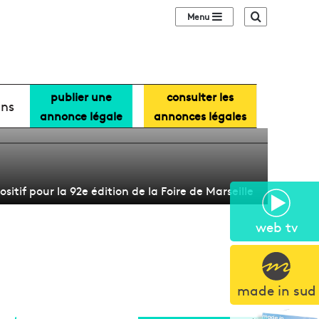
Sidebar (barre lat
Recherche
publier une
consulter les
 de la Foire de
ans
annonce légale
annonces légales
ositif pour la 92e édition de la Foire de Marseille
web tv
made in sud