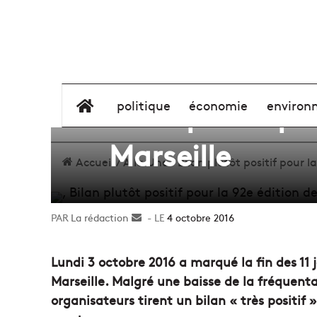
Bilan plutôt pos
élément de menu
politique
économie
environ
Marseille
Accueil
/
A la Une
/
Bilan plutôt positif pour l
La rédaction
Envoyer
4 octobre 2016
un
courriel
Lundi 3 octobre 2016 a marqué la fin des 11 j
Marseille. Malgré une baisse de la fréquentat
organisateurs tirent un bilan « très positif 