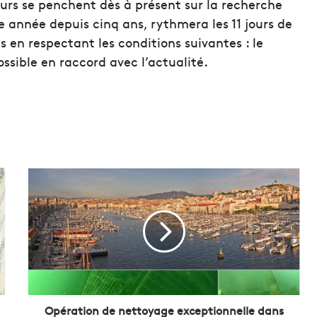
eurs se penchent dès à présent sur la recherche
année depuis cinq ans, rythmera les 11 jours de
 en respectant les conditions suivantes : le
ossible en raccord avec l’actualité.
O
p
é
r
a
t
i
o
n
d
Opération de nettoyage exceptionnelle dans