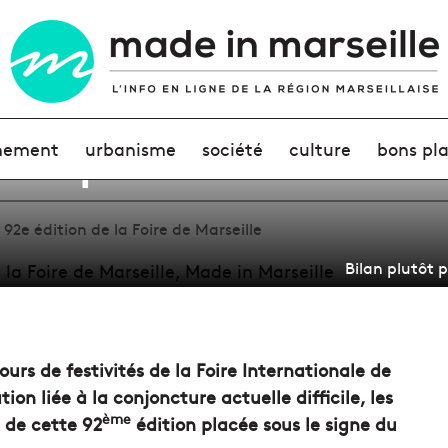
itif pour la 92e édition
nement
urbanisme
société
culture
bons pl
a 92e édition de la Foire de Marseille
Bilan plutôt p
ours de festivités de la Foire Internationale de
ion liée à la conjoncture actuelle difficile, les
ème
» de cette 92
édition placée sous le signe du