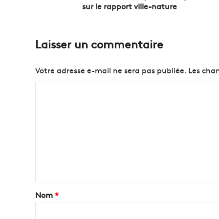
»
sur le rapport ville-nature
d
’
Y
Laisser un commentaire
v
e
s
Votre adresse e-mail ne sera pas publiée.
Les cham
L
é
C
v
o
ê
q
m
u
m
e
e
,
u
n
n
t
e
e
a
Nom
*
x
i
p