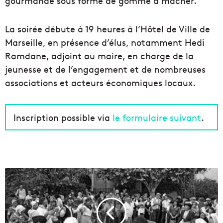
gourmande sous forme de gomme à mâcher.
La soirée débute à 19 heures à l’Hôtel de Ville de
Marseille, en présence d’élus, notamment Hedi
Ramdane, adjoint au maire, en charge de la
jeunesse et de l’engagement et de nombreuses
associations et acteurs économiques locaux.
Inscription possible via
le formulaire suivant
.
L
a
s
c
o