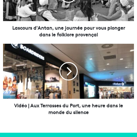
u
r
s
d
'
Lascours d'Antan, une journée pour vous plonger
A
dans le folklore provençal
n
t
V
a
i
n
d
,
é
u
o
n
|
e
A
j
u
o
x
u
T
Vidéo | Aux Terrasses du Port, une heure dans le
r
e
monde du silence
n
r
é
r
e
a
p
s